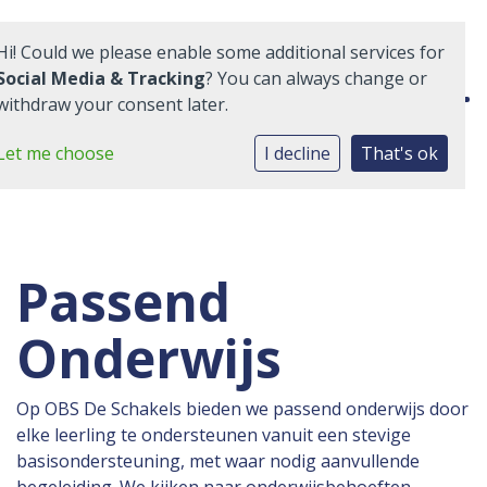
Hi! Could we please enable some additional services for
Social Media & Tracking
? You can always change or
withdraw your consent later.
Home
Let me choose
I decline
That's ok
Onze school
Kennismaken met onze school?
Passend
Praktische informatie
Onderwijs
Medezeggenschap
VacaturesMain
Op OBS De Schakels bieden we passend onderwijs door
elke leerling te ondersteunen vanuit een stevige
basisondersteuning, met waar nodig aanvullende